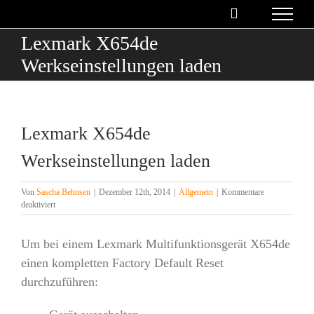
Zum
Inhalt
Lexmark X654de
springen
Werkseinstellungen laden
Lexmark X654de
Werkseinstellungen laden
Von
Sascha Behnsen
|
Dezember 12th, 2014
|
Allgemein
|
Kommentare
für
deaktiviert
Lexmark
X654de
Um bei einem Lexmark Multifunktionsgerät X654de
Werkseinstellungen
laden
einen kompletten Factory Default Reset
durchzuführen: