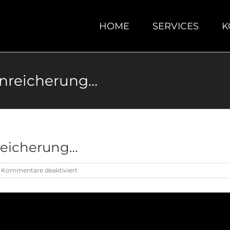
HOME
SERVICES
K
anreicherung…
reicherung…
für
Kommentare deaktiviert
Video:
„saubere“
Urananreicherung…