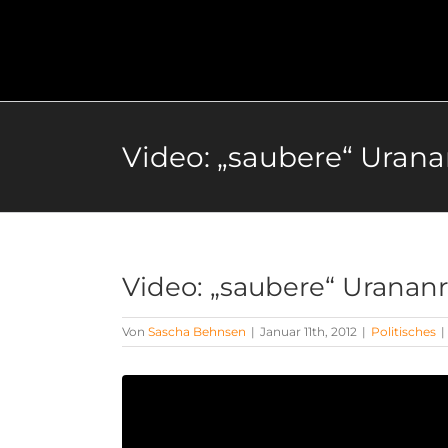
Zum
Inhalt
springen
Video: „saubere“ Uran
Video: „saubere“ Uranan
Von
Sascha Behnsen
|
Januar 11th, 2012
|
Politisches
|